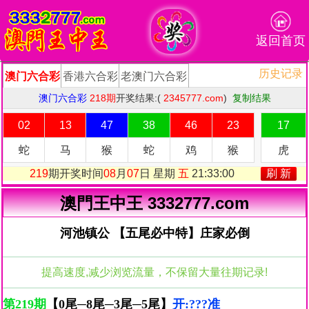
返回首页
澳門王中王 3332777.com
河池镇公
【五尾必中特】庄家必倒
提高速度,减少浏览流量，不保留大量往期记录!
第219期
【
0
尾
─
8
尾
─
3
尾
─
5
尾
】
开:???准