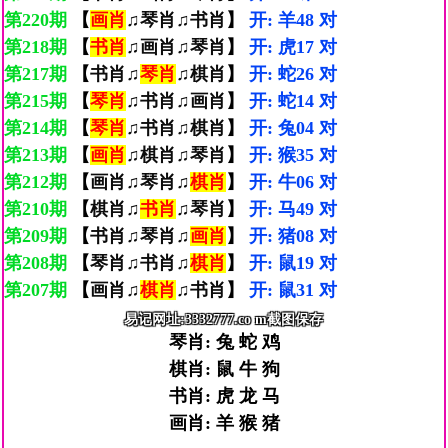
第220期
【
画肖
♫琴肖♫书肖
】
开: 羊48 对
第218期
【
书肖
♫画肖♫琴肖
】
开: 虎17 对
第217期
【
书肖♫
琴肖
♫棋肖
】
开: 蛇26 对
第215期
【
琴肖
♫书肖♫画肖
】
开: 蛇14 对
第214期
【
琴肖
♫书肖♫棋肖
】
开: 兔04 对
第213期
【
画肖
♫棋肖♫琴肖
】
开: 猴35 对
第212期
【
画肖♫琴肖♫
棋肖
】
开: 牛06 对
第210期
【
棋肖♫
书肖
♫琴肖
】
开: 马49 对
第209期
【
书肖♫琴肖♫
画肖
】
开: 猪08 对
第208期
【
琴肖♫书肖♫
棋肖
】
开: 鼠19 对
第207期
【
画肖♫
棋肖
♫书肖
】
开: 鼠31 对
易记网址:3332777.co m截图保存
琴肖: 兔 蛇 鸡
棋肖: 鼠 牛 狗
书肖: 虎 龙 马
画肖: 羊 猴 猪