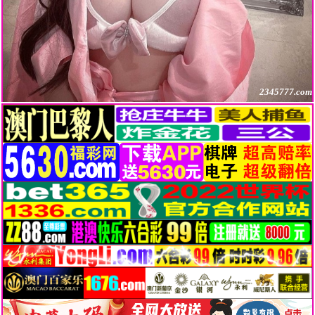
2345777.com