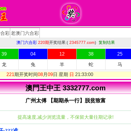
澳門王中王 3332777.com
广州太傅
【期期杀一行】脱贫致富
提高速度,减少浏览流量，不保留大量往期记录!
开:???准