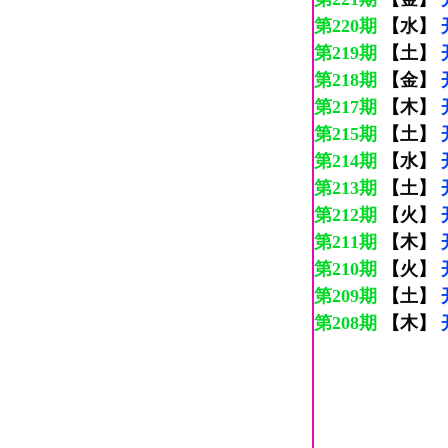
第220期
【
水
】
第219期
【
土
】
第218期
【
金
】
第217期
【
木
】
第215期
【
土
】
第214期
【
水
】
第213期
【
土
】
第212期
【
火
】
第211期
【
木
】
第210期
【
火
】
第209期
【
土
】
第208期
【
木
】